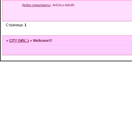
Добро пожаловать!
AnGeLs AdmiN
Страница:
1
»
CITY GIRL`z
»
Welkome!!!